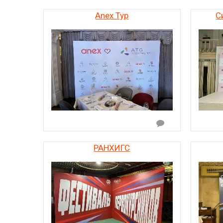
Anex Тур
С
РАНХИГС