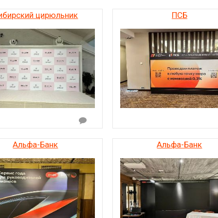
ибирский цирюльник
ПСБ
Альфа-Банк
Альфа-Банк