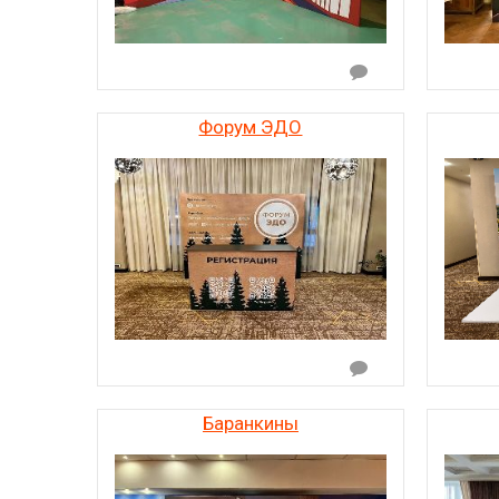
Форум ЭДО
Баранкины